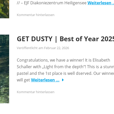
// – EJF Diakoniezentrum Heiligensee
Weiterlesen 
Kommentar hinterlassen
GET DUSTY | Best of Year 202
Veröffentlicht am
Februar 22, 2026
Congratulations, we have a winner! It is Elisabeth
Schaller with „Light from the depth“! This is a stun
pastel and the 1st place is well dserved. Our winne
will get
Weiterlesen …
Kommentar hinterlassen