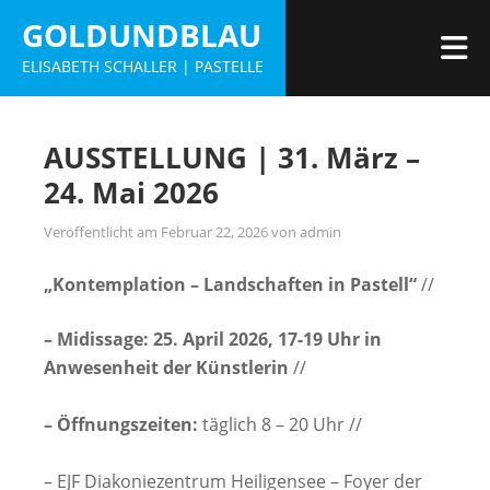
Zum
GOLDUNDBLAU
Inhalt
M
ELISABETH SCHALLER | PASTELLE
springen
AUSSTELLUNG | 31. März –
24. Mai 2026
Veröffentlicht am
Februar 22, 2026
von
admin
„Kontemplation – Landschaften in Pastell“
//
– Midissage: 25. April 2026, 17-19 Uhr in
Anwesenheit der Künstlerin
//
– Öffnungszeiten:
täglich 8 – 20 Uhr //
– EJF Diakoniezentrum Heiligensee – Foyer der